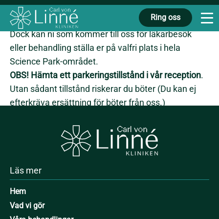
Det finns bara betalplatser på området.
Ring oss
Dock kan ni som kommer till oss för läkarbesök
eller behandling ställa er på valfri plats i hela
Science Park-området.
OBS!
Hämta ett parkeringstillstånd i vår reception
.
Utan sådant tillstånd riskerar du böter (Du kan ej
efterkräva ersättning för böter från oss.)
Framöver kommer detta att ändras igen med
fortsatt fri parkering för våra patienter men med
annan rutin för hur det anmäls till parkeringsbolget.
Läs mer
Hem
Vad vi gör