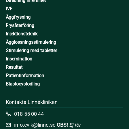
Utredning Infertilitet
IVF
Äggfrysning
Frysåterföring
Injektionsteknik
Ägglossningsstimulering
Stimulering med tabletter
Insemination
Resultat
Patientinformation
Blastocystodling
Kontakta Linnékliniken
018-55 00 44
info.cvlk@linne.se
OBS!
Ej för