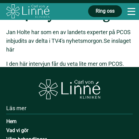
Jan Holte om PCOS i
TV4's nyhetsmorgon
Ring oss
Jan Holte har som en av landets experter på PCOS
inbjudits av delta i TV4's nyhetsmorgon.Se inslaget
här
I den här intervjun får du veta lite mer om PCOS.
Vill du veta mer? Läs under
PCOS
. Det står också
en del om PCOS under
frågor och svar
Läs mer
Hem
Vad vi gör