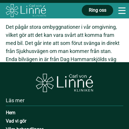
i närheten
Ring oss
Det pågår stora ombyggnationer i vår omgivning,
vilket gör att det kan vara svårt att komma fram
med bil. Det går inte att som förut svänga in direkt
från Sjukhusvägen om man kommer från stan.
Enda bilvägen in är från Dag Hammarskjölds väg
och man får sedan svänga vänster direkt "efter
husknuten" och åka genom parkeringen ner till vår
gavel.
Läs mer
Hem
Vad vi gör