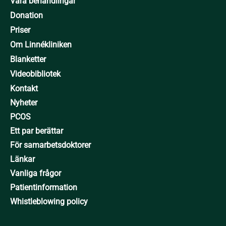
både behandlingar och omhändertagande.
Våra behandlingar
Donation
Priser
Om Linnékliniken
Blanketter
Videobibliotek
Kontakt
Nyheter
PCOS
Ett par berättar
För samarbetsdoktorer
Länkar
Vanliga frågor
Patientinformation
Whistleblowing policy