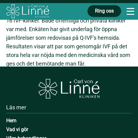
("Kvalitet ur patientens perspektiv" – KUPP) gjordes
Ring oss
under två månader hösten 2013 på 15 av landets
16 IVF-klinker. Både offentliga och privata kliniker
var med. Enkäten har givit underlag för öppna
jämförelser som redovisas på Q-IVF's hemsida.
Resultaten visar att par som genomgår IVF på det
stora hela var nöjda med den medicinska vård som
ges och det bemötande man får.
Vi är stolta över att vi har den högsta andelen nöjda
par vad gäller såväl medicinsk kvalitet som
bemötande och delaktighet.
På alla frågorna ligger
Carl von Linnékliniken väl över genomsnittet i
landet.
Läs mer
Hem
Vi fortsätter självklart våra ansträngningar att
arbeta evidensbaserat och hålla högsta kvalitet på
Vad vi gör