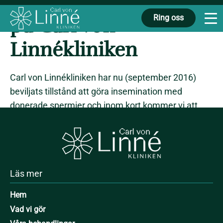
donerade spermier
Ring oss
på Carl von
Linnékliniken
Carl von Linnékliniken har nu (september 2016)
beviljats tillstånd att göra insemination med
donerade spermier och inom kort kommer vi att
kunna erbjuda sådan behandling. 2016-04-01
trädde en ny lag i kraft som innebär att även
ensamstående kvinnor kan få hjälp till graviditet
med donerade spermier.
Läs mer
Hem
Vad vi gör